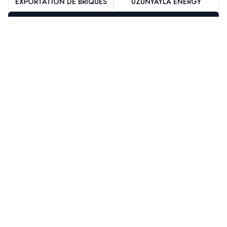
EXPORTATION DE BRIQUES
UZUNYAYLA ENERGY
UZUNYAYLA BORU
UZUNYAYLA BORU
Adresse
Yenişehir Mah. Hastane Cad. Uzunyayla
Apartment No:9/4 Merkez / BİNGÖL
Téléphone
+90 (426) 214 0412
Email